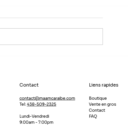
acheter la Purée de
Au-delà du BBQ :
ent Végétarien ? Le
surprenantes d'ut
ret d'une saveur
vos condiments
ibéenne sans le
Caraïbes au quot
uant
Contact
Liens rapides
Boutique
contact@maamcaraibe.com
Vente en gros
Tel:
438-509-2325
Contact
FAQ
Lundi-Vendredi
9:00am - 7:00pm