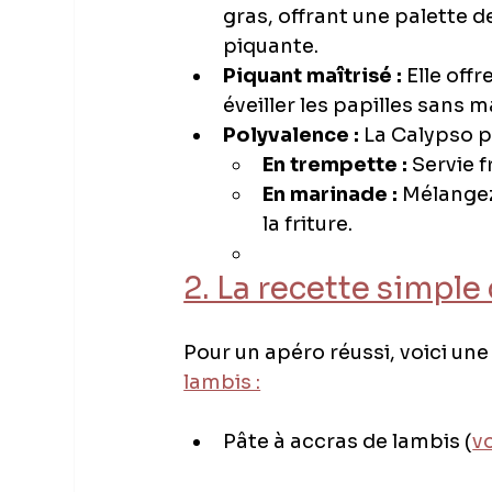
gras, offrant une palette 
piquante.
Piquant maîtrisé :
 Elle off
éveiller les papilles sans 
Polyvalence :
 La Calypso p
En trempette :
 Servie
En marinade :
 Mélangez
la friture.
2. La recette simpl
Pour un apéro réussi, voici une
lambis :
Pâte à accras de lambis (
vo