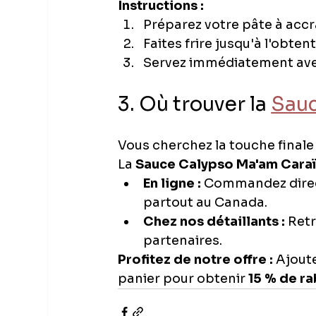
Instructions :
Préparez votre pâte à acc
Faites frire jusqu'à l'obte
Servez immédiatement avec
3. Où trouver la 
Sauc
Vous cherchez la touche finale
La 
Sauce Calypso Ma'am Cara
En ligne :
 Commandez direct
partout au Canada.
Chez nos détaillants :
 Ret
partenaires.
Profitez de notre offre :
 Ajout
panier pour obtenir 
15 % de ra