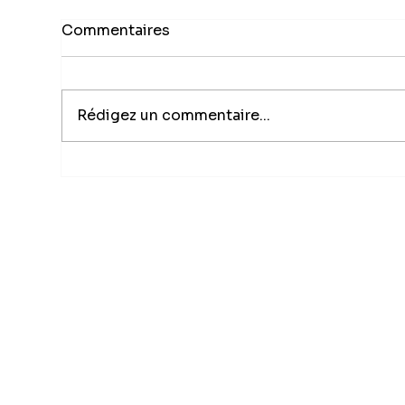
Commentaires
Rédigez un commentaire...
Calmars Frits Croquants
Où 
Pim
sec
car
piq