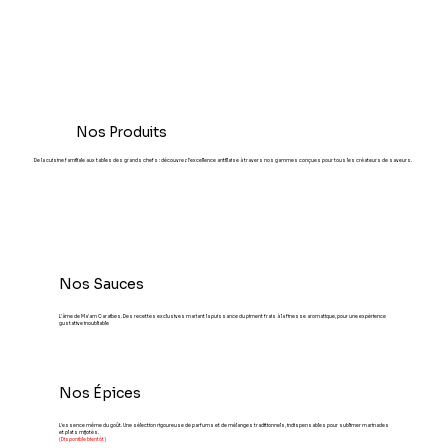
Nos Produits
De la cuisine familiale aux tables des grands chefs : découvrez l'excellence antillaise à travers nos gammes conçues pour tous les créateurs de saveurs.
Nos Sauces
L'âme de Ma'am Caraïbes. Des recettes exclusives mariant la puissance du piment frais à la finesse aromatique, pour une expérience
gustative inoubliable
Nos Épices
L'essence même du goût. Une sélection rigoureuse de parfums et de mélanges traditionnels, indispensables pour sublimer marinades
et plats mijotés.
(Disponible bientôt)