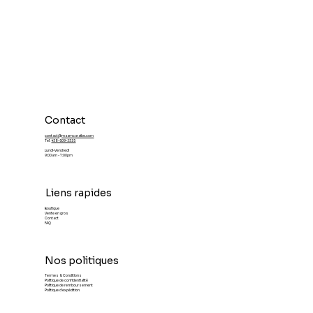
Contact
contact@maamcaraibe.com
Tel:
438-509-2325
Lundi-Vendredi
9:00am - 7:00pm
Liens rapides
Boutique
Vente en gros
Contact
FAQ
Nos politiques
Termes & Conditions
Politique de confidentialité
Politique de remboursement
Politique d'expédition