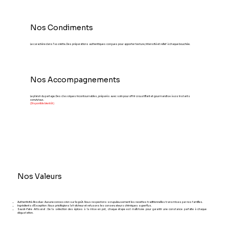
Nos Condiments
Le caractère dans l'assiette. Des préparations authentiques conçues pour apporter texture, intensité et relief à chaque bouchée.
Nos Accompagnements
Le plaisir du partage. Des classiques incontournables, préparés avec soin pour offrir croustillant et gourmandise à vos instants
conviviaux.
(Disponible bientôt)
Nos Valeurs
Authenticité Absolue : Aucune concession sur le goût. Nous respectons scrupuleusement les recettes traditionnelles transmises par nos familles.
Ingrédients d'Exception : Nous privilégions la fraîcheur et refusons les conservateurs chimiques superflus.
Savoir-Faire Artisanal : De la sélection des épices à la mise en pot, chaque étape est maîtrisée pour garantir une constance parfaite à chaque
dégustation.