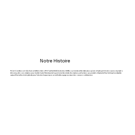
Notre Histoire
Ma'am Caraïbes est née d'une ambition claire : offrir l'authenticité brute des Antilles au monde entier. Bien plus qu'une simple gamme de sauces, le projet a
été conçu dès ses origines pour révéler toute l'étendue de la gastronomie créole. Des épices parfumées aux produits d'épicerie fine, l'entreprise déploie
aujourd'hui cette vision globale pour faire de chaque repas un véritable voyage au cœur des saveurs caribéennes