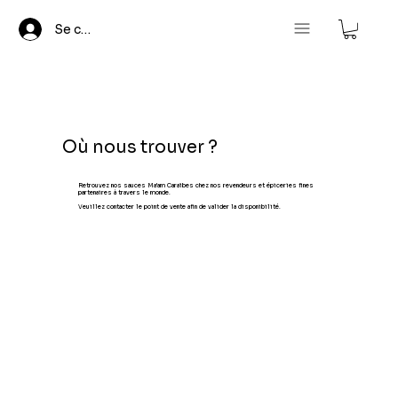
Se connecter
Où nous trouver ?
Retrouvez nos sauces Ma'am Caraïbes chez nos revendeurs et épiceries fines
partenaires à travers le monde.
​Veuillez contacter le point de vente afin de valider la disponibilité.