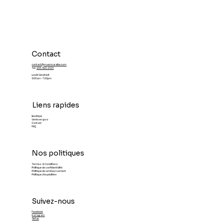
Contact
contact@maamcaraibe.com
Tel:
438-509-2325
Lundi-Vendredi
9:00am - 7:00pm
Liens rapides
Boutique
Vente en gros
Contact
FAQ
Nos politiques
Termes & Conditions
Politique de confidentialité
Politique de remboursement
Politique d'expédition
Suivez-nous
Facebook
Instagram
TikTok