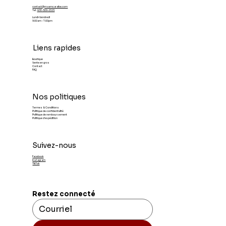
contact@maamcaraibe.com
Tel:
438-509-2325
Lundi-Vendredi
9:00am - 7:00pm
Liens rapides
Boutique
Vente en gros
Contact
FAQ
Nos politiques
Termes & Conditions
Politique de confidentialité
Politique de remboursement
Politique d'expédition
Suivez-nous
Facebook
Instagram
TikTok
Restez connecté 