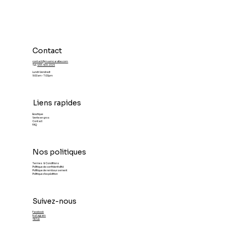
Accras de Lambis : L'accord parfait
avec la Sauce Calypso Ma'am
Caraïbes
Contact
contact@maamcaraibe.com
Tel:
438-509-2325
Lundi-Vendredi
9:00am - 7:00pm
Liens rapides
Boutique
Vente en gros
Contact
FAQ
Nos politiques
Termes & Conditions
Politique de confidentialité
Politique de remboursement
Politique d'expédition
Suivez-nous
Facebook
Instagram
TikTok